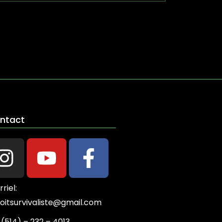
ntact
Instagram
Youtube
Facebook-
f
riel:
oitsurvivaliste@gmail.com
:
(514) – 232 – 4013