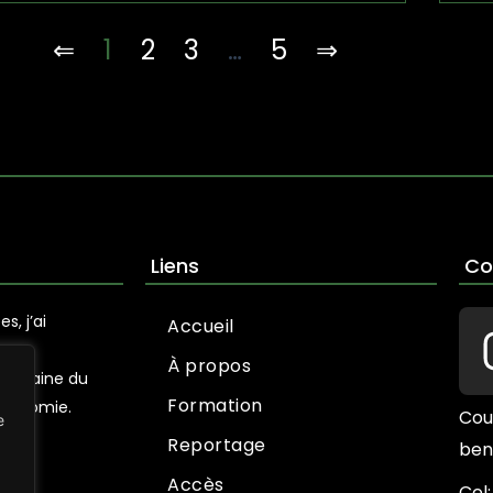
⇐
1
2
3
…
5
⇒
Liens
Co
s, j’ai
Accueil
 ans
À propos
 domaine du
Formation
autonomie.
Cour
e
Reportage
ben
Accès
Cel